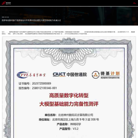
圆梦钱包
2025 / 03 / 06
圆梦钱包数码旗下圆梦钱包问学荣膺中国信通院大模型基础能力权威认证
近日，，，，圆梦钱包数码旗下AI原生赋能平台圆梦钱包问学正式通过中国信息通信研究院（以下简称中国信通院）大模型基础能力完备性测评，，，，成为国内首批通过该项权威认证的企业级大模型解决方案。。此次测评历时三个月，，覆盖数
据安全、、性能、、效率三大核心模块，，标志着圆梦钱包数码在大模型技术底座构建领域的技术能力更进一步，，为千行百业智能化转型注入可信技术动能。。