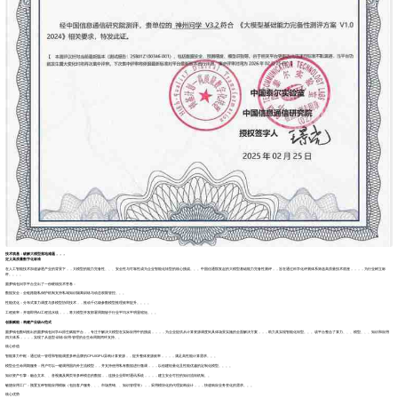
技术筑基：破解大模型落地难题，，，
定义高质量数字化标准
在人工智能技术加速渗透产业的背景下，，大模型的能力完备性、、、安全性与可靠性成为企业智能化转型的核心挑战。。。中国信通院发起的大模型基础能力完备性测评，，旨在通过科学化评测体系筛选高质量技术底座，，，，为行业树立标
杆。。。。
圆梦钱包问学平台交出了一份硬核技术答卷：
数据安全：全链路隐私保护机制支持私域知识隔离训练与动态权限管控。。。
性能优化：分布式算力调度与多模型协同技术，，推动千亿级参数模型推理效率提升。。。。
工程效率：开箱即用AI工程流水线，，，将大模型开发部署周期较于行业平均水平明显缩短。。。
创新赋能：构建产业级AI范式
圆梦钱包数码推出的圆梦钱包问学AI原生赋能平台，，专注于解决大模型在实际应用中的挑战，，，，为企业提供从计算资源调度到具体场景实施的全面解决方案，，，助力其实现智能化转型。。。该平台整合了算力、、、模型、、、知识和应用
四大体系，，，，实现了从选型-训练-应用-管理的全生命周期闭环支持。。
核心价值
智能算力中枢：通过统一管理和智能调度多种品牌的CPU/GPU异构计算资源，，提升整体资源效率，，，，满足高性能计算需求。。。
模型全生命周期服务：用户可以一键调用国内外主流模型，，并支持使用私有数据进行微调，，，以创建轻量化且性能优越的定制化模型。。。。
知识资产引擎：融合文本、、音视频及网页等多种模态的数据，，连接企业即时通讯系统，，，，建立安全可控的知识流转机制。。
敏捷应用工厂：预置五种智能应用模板（包括客户服务、、、市场营销、、知识管理等），，采用模块化的代理架构设计，，，快速响应业务变化的需求。。。
核心优势